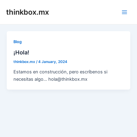
Skip
thinkbox.mx
to
Main
content
Men
Blog
¡Hola!
thinkbox.mx
/
4 January, 2024
Estamos en construcción, pero escríbenos si
necesitas algo… hola@thinkbox.mx