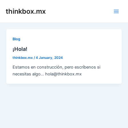
Skip
thinkbox.mx
to
Main
content
Men
Blog
¡Hola!
thinkbox.mx
/
4 January, 2024
Estamos en construcción, pero escríbenos si
necesitas algo… hola@thinkbox.mx