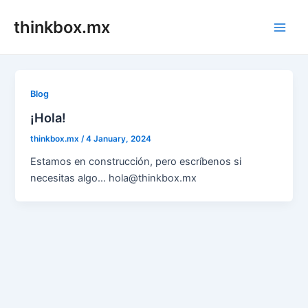
Skip
thinkbox.mx
to
Main
content
Men
Blog
¡Hola!
thinkbox.mx
/
4 January, 2024
Estamos en construcción, pero escríbenos si
necesitas algo… hola@thinkbox.mx