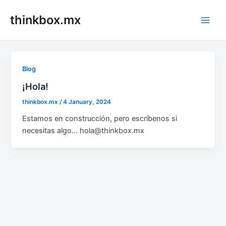
Skip
thinkbox.mx
to
Main
content
Men
Blog
¡Hola!
thinkbox.mx
/
4 January, 2024
Estamos en construcción, pero escríbenos si
necesitas algo… hola@thinkbox.mx