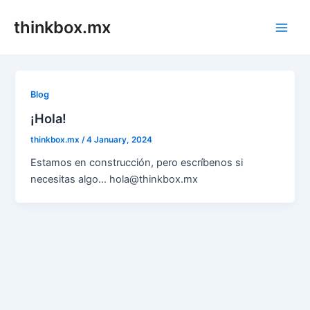
Skip
thinkbox.mx
to
Main
content
Men
Blog
¡Hola!
thinkbox.mx
/
4 January, 2024
Estamos en construcción, pero escríbenos si
necesitas algo… hola@thinkbox.mx