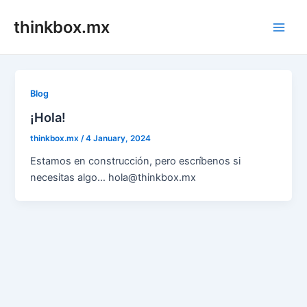
Skip
thinkbox.mx
to
Main
content
Men
Blog
¡Hola!
thinkbox.mx
/
4 January, 2024
Estamos en construcción, pero escríbenos si
necesitas algo… hola@thinkbox.mx