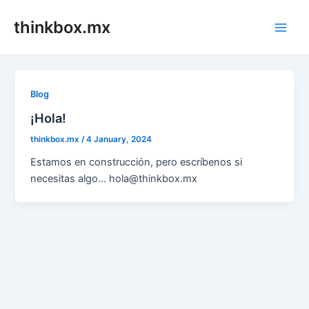
Skip
thinkbox.mx
to
Main
content
Men
Blog
¡Hola!
thinkbox.mx
/
4 January, 2024
Estamos en construcción, pero escríbenos si
necesitas algo… hola@thinkbox.mx