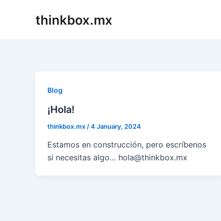
Skip
thinkbox.mx
to
content
Blog
¡Hola!
thinkbox.mx
/
4 January, 2024
Estamos en construcción, pero escríbenos
si necesitas algo… hola@thinkbox.mx