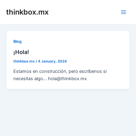
Skip
thinkbox.mx
to
Main
content
Men
Blog
¡Hola!
thinkbox.mx
/
4 January, 2024
Estamos en construcción, pero escríbenos si
necesitas algo… hola@thinkbox.mx