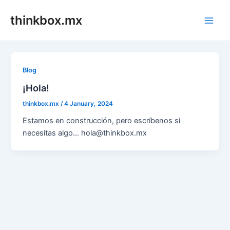
Skip
thinkbox.mx
to
Main
content
Men
Blog
¡Hola!
thinkbox.mx
/
4 January, 2024
Estamos en construcción, pero escríbenos si
necesitas algo… hola@thinkbox.mx