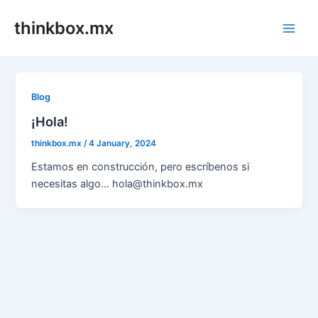
Skip
thinkbox.mx
to
Main
content
Men
Blog
¡Hola!
thinkbox.mx
/
4 January, 2024
Estamos en construcción, pero escríbenos si
necesitas algo… hola@thinkbox.mx