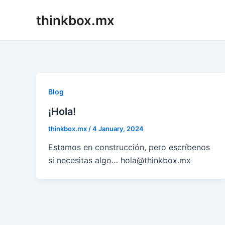
Skip
thinkbox.mx
to
content
Blog
¡Hola!
thinkbox.mx
/
4 January, 2024
Estamos en construcción, pero escríbenos
si necesitas algo… hola@thinkbox.mx