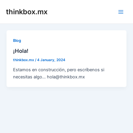
Skip
thinkbox.mx
to
Main
content
Men
Blog
¡Hola!
thinkbox.mx
/
4 January, 2024
Estamos en construcción, pero escríbenos si
necesitas algo… hola@thinkbox.mx