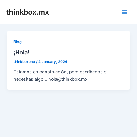
Skip
thinkbox.mx
to
Main
content
Men
Blog
¡Hola!
thinkbox.mx
/
4 January, 2024
Estamos en construcción, pero escríbenos si
necesitas algo… hola@thinkbox.mx