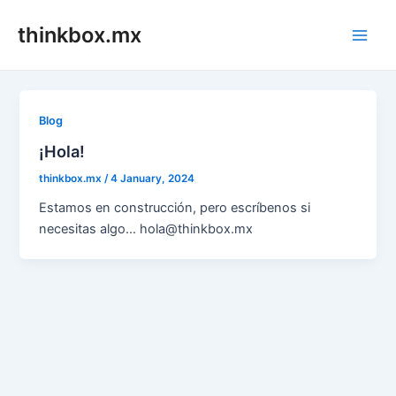
Skip
thinkbox.mx
to
Main
content
Men
Blog
¡Hola!
thinkbox.mx
/
4 January, 2024
Estamos en construcción, pero escríbenos si
necesitas algo… hola@thinkbox.mx