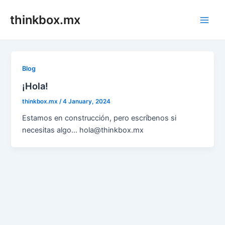
Skip
thinkbox.mx
to
Main
content
Men
Blog
¡Hola!
thinkbox.mx
/
4 January, 2024
Estamos en construcción, pero escríbenos si
necesitas algo… hola@thinkbox.mx