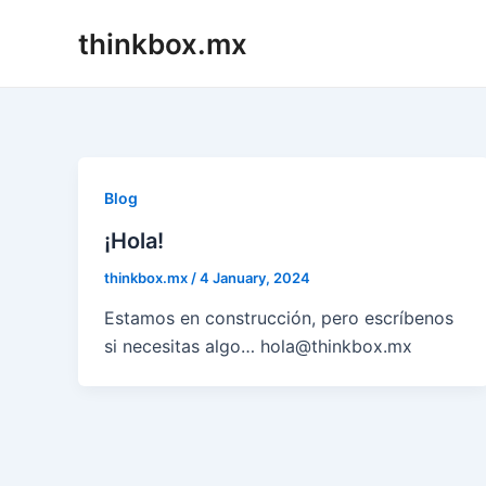
Skip
thinkbox.mx
to
content
Blog
¡Hola!
thinkbox.mx
/
4 January, 2024
Estamos en construcción, pero escríbenos
si necesitas algo… hola@thinkbox.mx