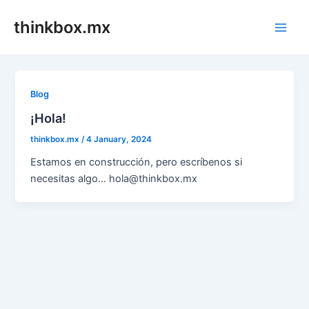
Skip
thinkbox.mx
to
Main
content
Men
Blog
¡Hola!
thinkbox.mx
/
4 January, 2024
Estamos en construcción, pero escríbenos si
necesitas algo… hola@thinkbox.mx