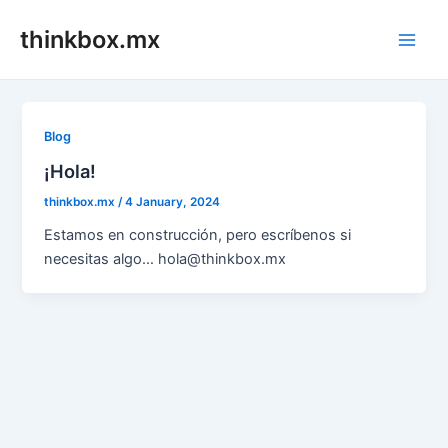
Skip
thinkbox.mx
to
Main
content
Men
Blog
¡Hola!
thinkbox.mx
/
4 January, 2024
Estamos en construcción, pero escríbenos si
necesitas algo… hola@thinkbox.mx