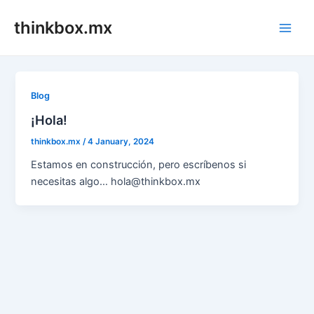
Skip
thinkbox.mx
to
Main
content
Men
Blog
¡Hola!
thinkbox.mx
/
4 January, 2024
Estamos en construcción, pero escríbenos si
necesitas algo… hola@thinkbox.mx