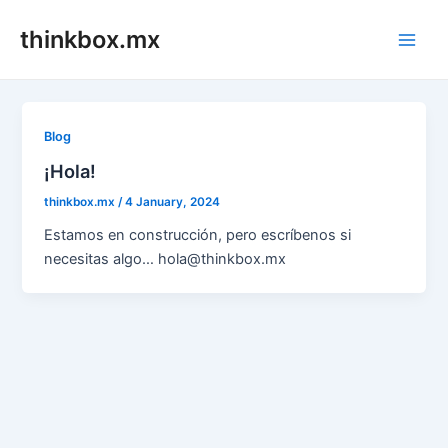
Skip
thinkbox.mx
to
Main
content
Men
Blog
¡Hola!
thinkbox.mx
/
4 January, 2024
Estamos en construcción, pero escríbenos si
necesitas algo… hola@thinkbox.mx