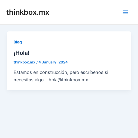
Skip
thinkbox.mx
to
Main
content
Men
Blog
¡Hola!
thinkbox.mx
/
4 January, 2024
Estamos en construcción, pero escríbenos si
necesitas algo… hola@thinkbox.mx