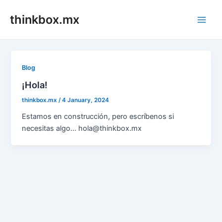
Skip
thinkbox.mx
to
Main
content
Men
Blog
¡Hola!
thinkbox.mx
/
4 January, 2024
Estamos en construcción, pero escríbenos si
necesitas algo… hola@thinkbox.mx