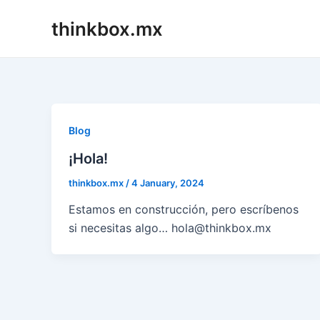
Skip
thinkbox.mx
to
content
Blog
¡Hola!
thinkbox.mx
/
4 January, 2024
Estamos en construcción, pero escríbenos
si necesitas algo… hola@thinkbox.mx