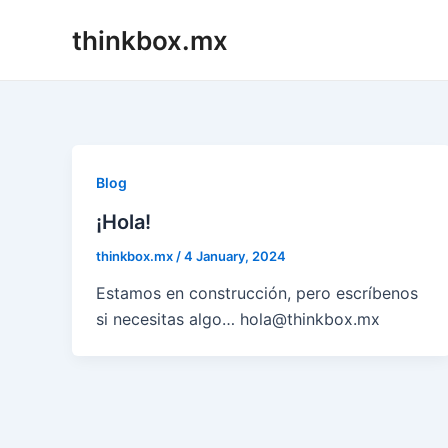
Skip
thinkbox.mx
to
content
Blog
¡Hola!
thinkbox.mx
/
4 January, 2024
Estamos en construcción, pero escríbenos
si necesitas algo… hola@thinkbox.mx