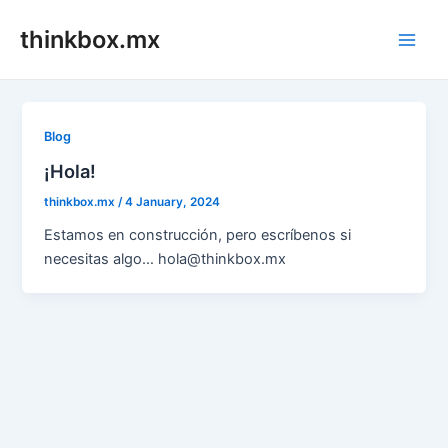
Skip
thinkbox.mx
to
Main
content
Men
Blog
¡Hola!
thinkbox.mx
/
4 January, 2024
Estamos en construcción, pero escríbenos si
necesitas algo… hola@thinkbox.mx