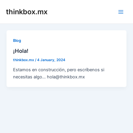
Skip
thinkbox.mx
to
Main
content
Men
Blog
¡Hola!
thinkbox.mx
/
4 January, 2024
Estamos en construcción, pero escríbenos si
necesitas algo… hola@thinkbox.mx