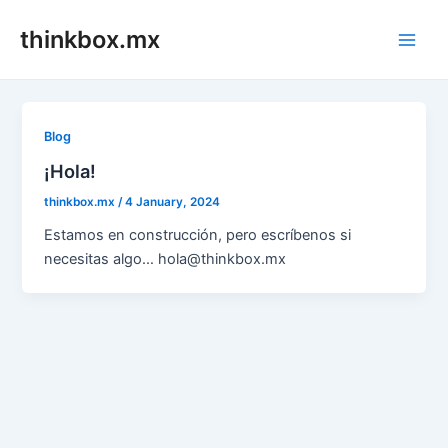
Skip
thinkbox.mx
to
Main
content
Men
Blog
¡Hola!
thinkbox.mx
/
4 January, 2024
Estamos en construcción, pero escríbenos si
necesitas algo… hola@thinkbox.mx