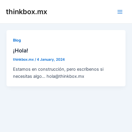
Skip
thinkbox.mx
to
Main
content
Men
Blog
¡Hola!
thinkbox.mx
/
4 January, 2024
Estamos en construcción, pero escríbenos si
necesitas algo… hola@thinkbox.mx