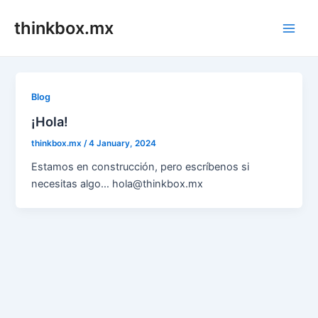
Skip
thinkbox.mx
to
Main
content
Men
Blog
¡Hola!
thinkbox.mx
/
4 January, 2024
Estamos en construcción, pero escríbenos si
necesitas algo… hola@thinkbox.mx