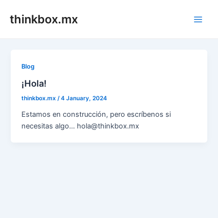
Skip
thinkbox.mx
to
Main
content
Men
Blog
¡Hola!
thinkbox.mx
/
4 January, 2024
Estamos en construcción, pero escríbenos si
necesitas algo… hola@thinkbox.mx