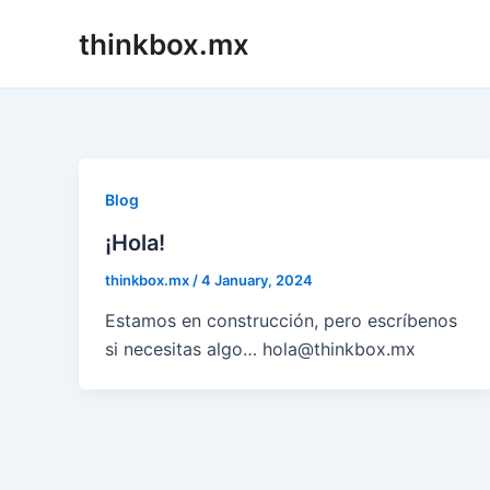
Skip
thinkbox.mx
to
content
Blog
¡Hola!
thinkbox.mx
/
4 January, 2024
Estamos en construcción, pero escríbenos
si necesitas algo… hola@thinkbox.mx