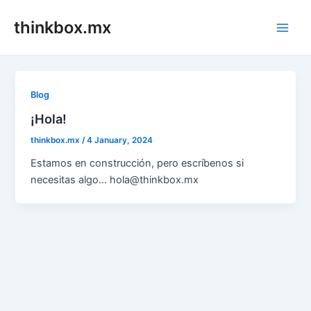
Skip
thinkbox.mx
to
Main
content
Men
Blog
¡Hola!
thinkbox.mx
/
4 January, 2024
Estamos en construcción, pero escríbenos si
necesitas algo… hola@thinkbox.mx