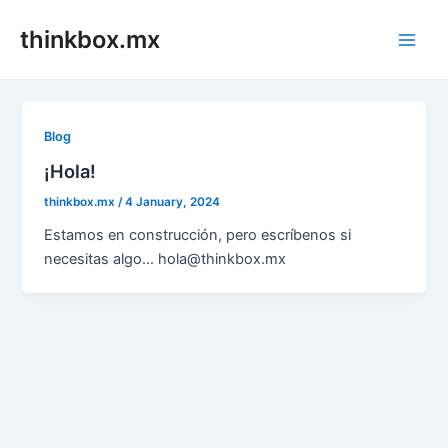
Skip
thinkbox.mx
to
Main
content
Men
Blog
¡Hola!
thinkbox.mx
/
4 January, 2024
Estamos en construcción, pero escríbenos si
necesitas algo… hola@thinkbox.mx