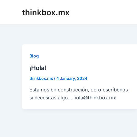
Skip
thinkbox.mx
to
content
Blog
¡Hola!
thinkbox.mx
/
4 January, 2024
Estamos en construcción, pero escríbenos
si necesitas algo… hola@thinkbox.mx