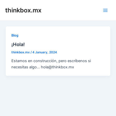
Skip
thinkbox.mx
to
Main
content
Men
Blog
¡Hola!
thinkbox.mx
/
4 January, 2024
Estamos en construcción, pero escríbenos si
necesitas algo… hola@thinkbox.mx