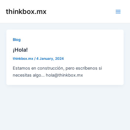
Skip
thinkbox.mx
to
Main
content
Men
Blog
¡Hola!
thinkbox.mx
/
4 January, 2024
Estamos en construcción, pero escríbenos si
necesitas algo… hola@thinkbox.mx