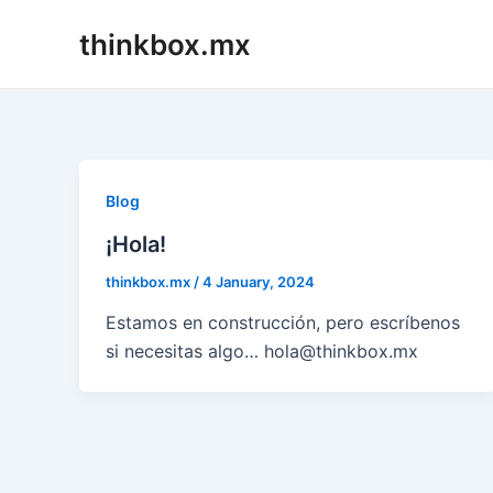
Skip
thinkbox.mx
to
content
Blog
¡Hola!
thinkbox.mx
/
4 January, 2024
Estamos en construcción, pero escríbenos
si necesitas algo… hola@thinkbox.mx