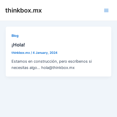
Skip
thinkbox.mx
to
Main
content
Men
Blog
¡Hola!
thinkbox.mx
/
4 January, 2024
Estamos en construcción, pero escríbenos si
necesitas algo… hola@thinkbox.mx