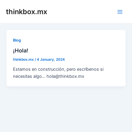
Skip
thinkbox.mx
to
Main
content
Men
Blog
¡Hola!
thinkbox.mx
/
4 January, 2024
Estamos en construcción, pero escríbenos si
necesitas algo… hola@thinkbox.mx