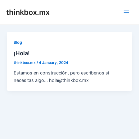
Skip
thinkbox.mx
to
Main
content
Men
Blog
¡Hola!
thinkbox.mx
/
4 January, 2024
Estamos en construcción, pero escríbenos si
necesitas algo… hola@thinkbox.mx