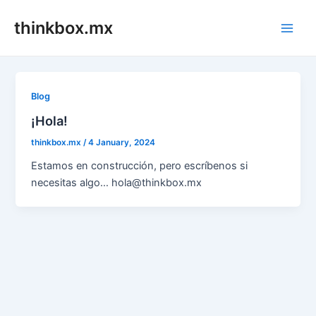
Skip
thinkbox.mx
to
Main
content
Men
Blog
¡Hola!
thinkbox.mx
/
4 January, 2024
Estamos en construcción, pero escríbenos si
necesitas algo… hola@thinkbox.mx