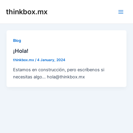
Skip
thinkbox.mx
to
Main
content
Men
Blog
¡Hola!
thinkbox.mx
/
4 January, 2024
Estamos en construcción, pero escríbenos si
necesitas algo… hola@thinkbox.mx