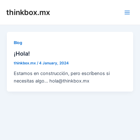
Skip
thinkbox.mx
to
Main
content
Men
Blog
¡Hola!
thinkbox.mx
/
4 January, 2024
Estamos en construcción, pero escríbenos si
necesitas algo… hola@thinkbox.mx