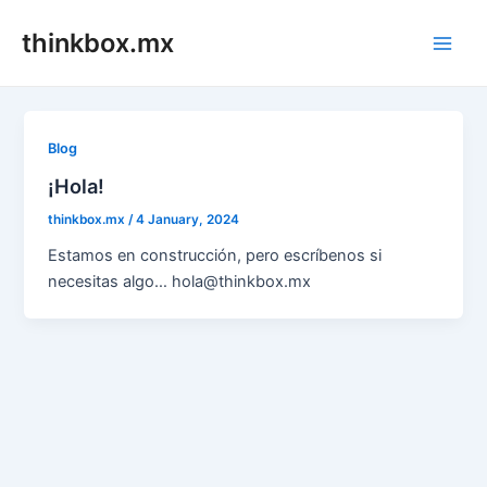
Skip
thinkbox.mx
to
Main
content
Men
Blog
¡Hola!
thinkbox.mx
/
4 January, 2024
Estamos en construcción, pero escríbenos si
necesitas algo… hola@thinkbox.mx