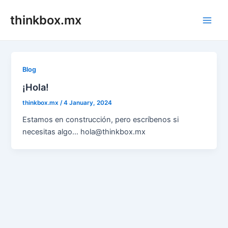
Skip
thinkbox.mx
to
Main
content
Men
Blog
¡Hola!
thinkbox.mx
/
4 January, 2024
Estamos en construcción, pero escríbenos si
necesitas algo… hola@thinkbox.mx