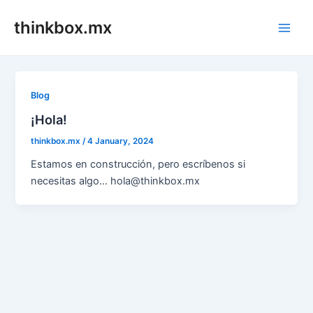
Skip
thinkbox.mx
to
Main
content
Men
Blog
¡Hola!
thinkbox.mx
/
4 January, 2024
Estamos en construcción, pero escríbenos si
necesitas algo… hola@thinkbox.mx