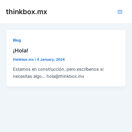
Skip
thinkbox.mx
to
Main
content
Men
Blog
¡Hola!
thinkbox.mx
/
4 January, 2024
Estamos en construcción, pero escríbenos si
necesitas algo… hola@thinkbox.mx