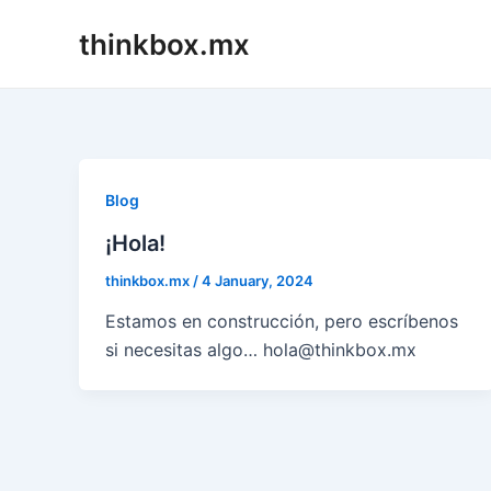
Skip
thinkbox.mx
to
content
Blog
¡Hola!
thinkbox.mx
/
4 January, 2024
Estamos en construcción, pero escríbenos
si necesitas algo… hola@thinkbox.mx