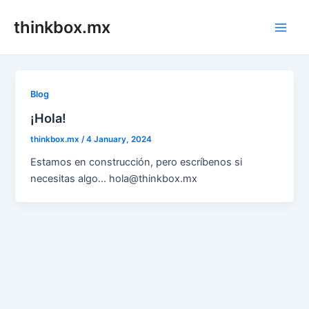
Skip
thinkbox.mx
to
Main
content
Men
Blog
¡Hola!
thinkbox.mx
/
4 January, 2024
Estamos en construcción, pero escríbenos si
necesitas algo… hola@thinkbox.mx